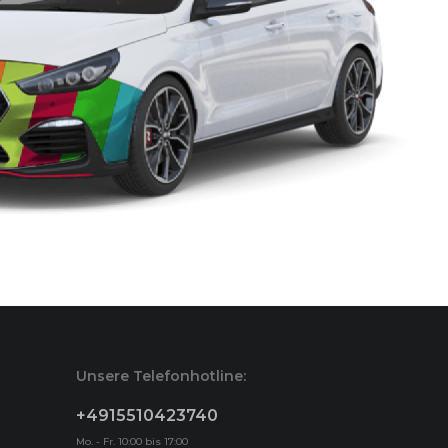
Unsere Telefonhotline:
+4915510423740
Mo. - Fr. 10:00 bis 17:00