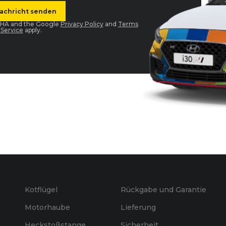
TCHA and the Google
Privacy Policy
and
Terms
 Service
apply.
Kotflügel
Rückgabe und Garantie
Motorhaube
Lieferung
Heckstoßstange
Sicherheit