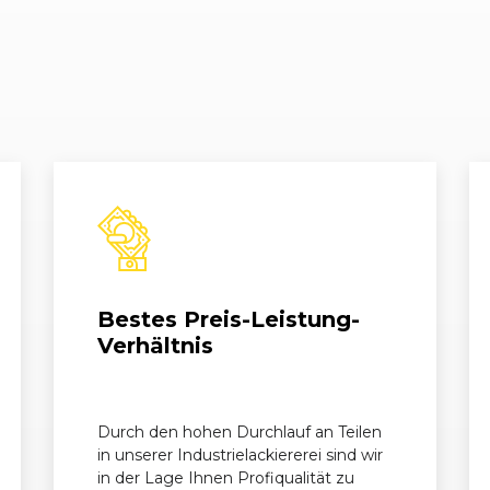
12/91)
06/1990 - 12/1991
B3 (89)
90 2.
12/91)
06/1988 - 06/1990
B3 (89)
90 2.
12/91)
06/1990 - 12/1991
B3 (89)
90 2.
12/91)
05/1987 - 06/1990
B3 (89)
90 2.
12/91)
06/1990 - 12/1991
B3 (89)
90 2.
12/91)
05/1987 - 06/1990
B3 (89)
90 2.
Bestes Preis-Leistung-
12/91)
06/1990 - 12/1991
B3 (89)
90 2.
Verhältnis
Durch den hohen Durchlauf an Teilen
in unserer Industrielackiererei sind wir
in der Lage Ihnen Profiqualität zu