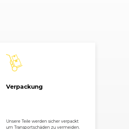
3 20V
2309, 123 kW, 167 PS
3 20V
2309, 125 kW, 170 PS
3 20V
2309, 123 kW, 167 PS
3 E
2309, 100 kW, 136 PS
3 E
2309, 98 kW, 133 PS
3 E
2309, 100 kW, 136 PS
Verpackung
3 E
2309, 98 kW, 133 PS
Unsere Teile werden sicher verpackt
um Transportschäden zu vermeiden.