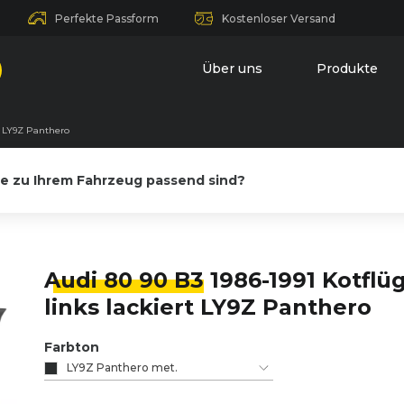
Perfekte Passform
Kostenloser Versand
Über uns
Produkte
rt LY9Z Panthero
le zu Ihrem Fahrzeug passend sind?
Audi 80 90 B3
1986-1991 Kotflü
links lackiert LY9Z Panthero
Farbton
LY9Z Panthero met.