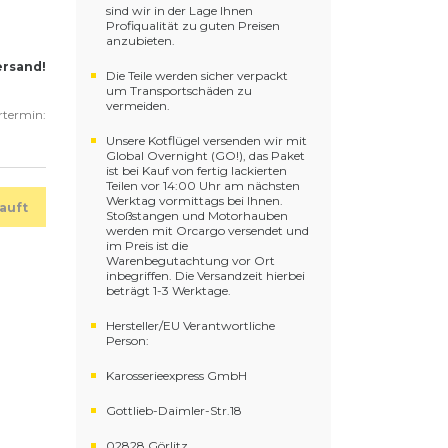
sind wir in der Lage Ihnen
Profiqualität zu guten Preisen
anzubieten.
ersand!
Die Teile werden sicher verpackt
um Transportschäden zu
vermeiden.
ertermin:
Unsere Kotflügel versenden wir mit
Global Overnight (GO!), das Paket
ist bei Kauf von fertig lackierten
Teilen vor 14:00 Uhr am nächsten
Werktag vormittags bei Ihnen.
auft
Stoßstangen und Motorhauben
werden mit Orcargo versendet und
im Preis ist die
Warenbegutachtung vor Ort
inbegriffen. Die Versandzeit hierbei
beträgt 1-3 Werktage.
Hersteller/EU Verantwortliche
Person:
Karosserieexpress GmbH
Gottlieb-Daimler-Str.18
02828 Görlitz