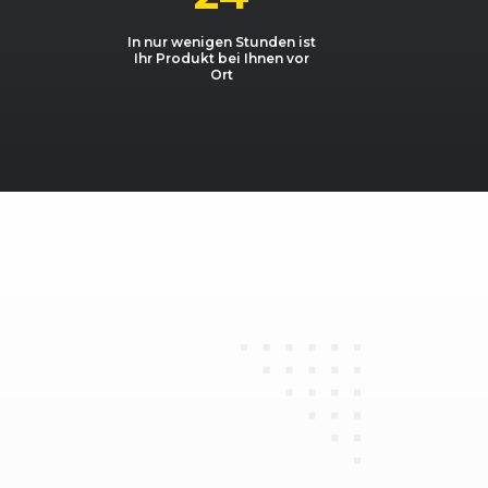
0 16V Kat.
1984, 101 kW, 136 PS
In nur wenigen Stunden ist
Ihr Produkt bei Ihnen vor
0 16V Kat.
1984, 101 kW, 136 PS
Ort
0 E Kat.
1984, 85 kW, 115 PS
0 E Kat.
1984, 83 kW, 113 PS
0 E Kat.
1984, 83 kW, 113 PS
0 E Kat.
1984, 85 kW, 115 PS
6 Turbodiesel
1588, 59 kW, 80 PS
0 E
1994, 85 kW, 115 PS
3 20V
2309, 125 kW, 170 PS