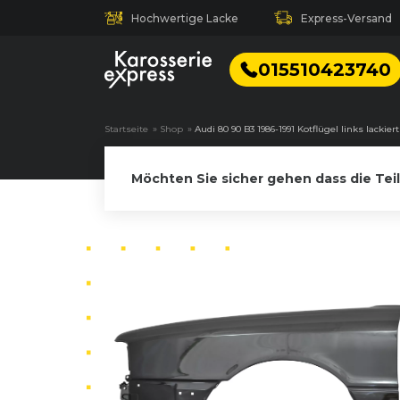
Hochwertige Lacke
Express-Versand
015510423740
Startseite
»
Shop
»
Audi 80 90 B3 1986-1991 Kotflügel links lackie
Möchten Sie sicher gehen dass die Tei