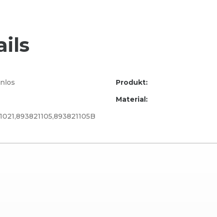
ils
nlos
Produkt:
Material:
1021,893821105,893821105B