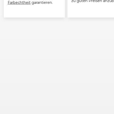
zu guten Preisen anzub
Farbechtheit
garantieren.