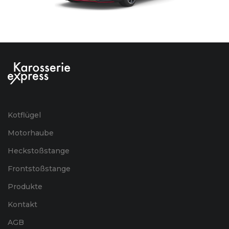
Kotflügel
Motorhaube
Heckstoßstange
Frontstoßstange
Produkte
Kontakt
AGB