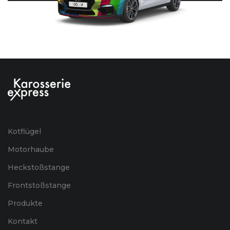
Kotflügel
Motorhaube
Heckstoßstange
Frontstoßstange
Produkte
Kontakt