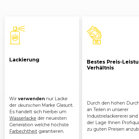
Audi
A3 (8P) Sportback (09/04 - 04/08)
04/2
Audi
A3 (8P) Sportback (09/04 - 04/08)
03/2
Audi
A3 (8P) Sportback (09/04 - 04/08)
03/2
Audi
A3 (8P) Sportback (09/04 - 04/08)
09/2
Lackierung
Bestes Preis-Leist
Verhältnis
Audi
A3 (8P) Sportback (09/04 - 04/08)
08/2
Audi
A3 (8P) Sportback (09/04 - 04/08)
09/2
Wir
verwenden
nur Lacke
Durch den hohen Durch
der
deutschen
Marke Glasurit.
an Teilen in unserer
Es handelt sich hierbei um
Industrielackiererei sind 
Wasserlacke
der neuesten
der Lage Ihnen Profiqua
Generation welche höchste
zu guten Preisen anzub
Farbechtheit
garantieren.