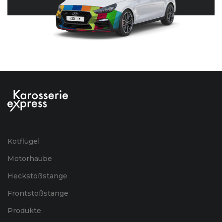
Kotflügel
Motorhaube
Heckstoßstange
Frontstoßstange
Produkte