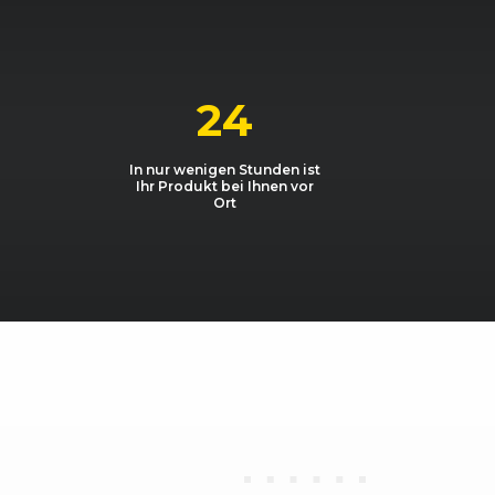
 DPF
1968, 125 kW, 170 PS
1984, 147 kW, 200 PS
24
1984, 147 kW, 200 PS
In nur wenigen Stunden ist
Ihr Produkt bei Ihnen vor
3189, 184 kW, 250 PS
Ort
k 1.2 TFSI
1197, 77 kW, 105 PS
k 1.4 TFSI
1390, 92 kW, 125 PS
k 1.6
1595, 75 kW, 102 PS
k 1.6 TDI
1598, 66 kW, 90 PS
k 1.6 TDI
1598, 77 kW, 105 PS