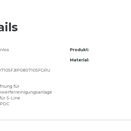
ils
nlos
Produkt:
Material:
7105F,8P0807105FGRU
fnung für
nwerferreinigungsanlage
für S-Line
 PDC