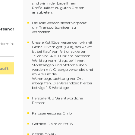
sind wir in der Lage Ihnen
Profiqualität zu guten Preisen
anzubieten.
Die Teile werden sicher verpackt
um Transportschäden zu
ersand!
vermeiden.
Unsere Kotflügel versenden wir mit
ertermin:
Global Overnight (GO!), das Paket
ist bei Kauf von fertig lackierten
Teilen vor 14:00 Uhr am nächsten
Werktag vormittags bei Ihnen.
Stoßstangen und Motorhauben
auft
werden mit Orcargo versendet und
im Preis ist die
Warenbegutachtung vor Ort
inbegriffen. Die Versandzeit hierbei
beträgt 1-3 Werktage.
Hersteller/EU Verantwortliche
Person:
Karosserieexpress GmbH
Gottlieb-Daimler-Str.18
02828 Görlitz