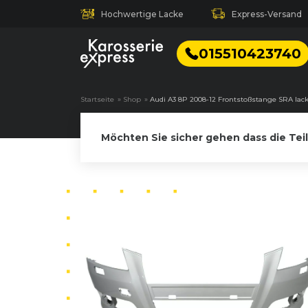
Hochwertige Lacke
Express-Versand
015510423740
Startseite
»
Shop
»
Audi A3 8P 2008-12 Frontstoßstange SRA lack
Möchten Sie sicher gehen dass die Tei