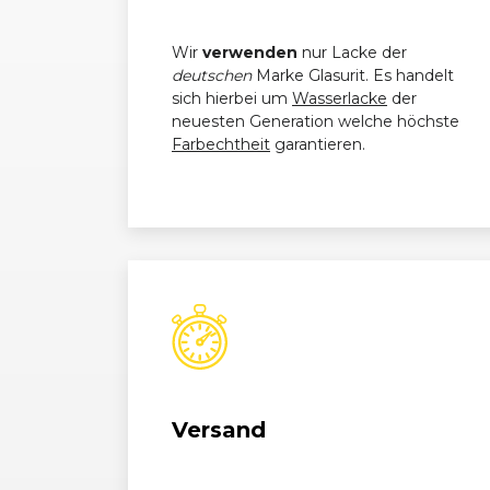
Audi
A3 (8P) Sportback (07/08 - 11
Wir
verwenden
nur Lacke der
deutschen
Marke Glasurit. Es handelt
sich hierbei um
Wasserlacke
der
neuesten Generation welche höchste
Farbechtheit
garantieren.
Versand