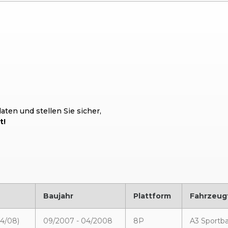
ten und stellen Sie sicher,
t!
Baujahr
Plattform
Fahrzeug
04/08)
09/2007 - 04/2008
8P
A3 Sportba