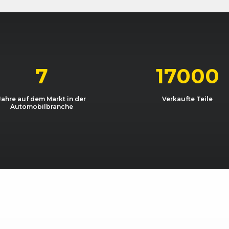
04/08)
09/2005 - 04/2008
8P
A3 Sportba
04/08)
08/2005 - 04/2008
8P
A3 Sportba
04/08)
09/2004 - 04/2008
8P
A3 Sportba
7
17000
Jahre auf dem Markt in der
Verkaufte Teile
Automobilbranche