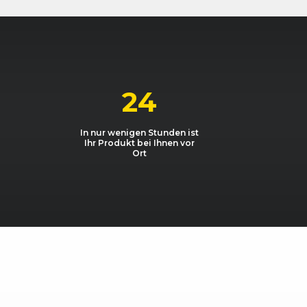
ck 2.0 TFSI
1984, 147 kW, 200 PS
ck 2.0 TFSI
1984, 147 kW, 200 PS
ck 3.2
3189, 184 kW, 250 PS
24
In nur wenigen Stunden ist
Ihr Produkt bei Ihnen vor
Ort