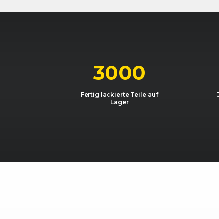
Audi
A3 (8P) Sportback (09/04 - 
Audi
A3 (8P) Sportback (09/04 - 
Audi
A3 (8P) Sportback (09/04 - 
3000
Fertig lackierte Teile auf
Lager