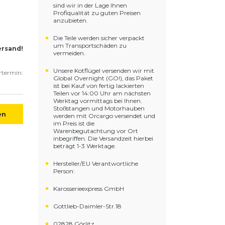
sind wir in der Lage Ihnen
Profiqualität zu guten Preisen
anzubieten.
Die Teile werden sicher verpackt
um Transportschäden zu
ersand!
vermeiden.
Unsere Kotflügel versenden wir mit
ertermin:
Global Overnight (GO!), das Paket
ist bei Kauf von fertig lackierten
Teilen vor 14:00 Uhr am nächsten
Werktag vormittags bei Ihnen.
Stoßstangen und Motorhauben
en
werden mit Orcargo versendet und
im Preis ist die
Warenbegutachtung vor Ort
inbegriffen. Die Versandzeit hierbei
beträgt 1-3 Werktage.
Hersteller/EU Verantwortliche
Person:
Karosserieexpress GmbH
Gottlieb-Daimler-Str.18
02828 Görlitz