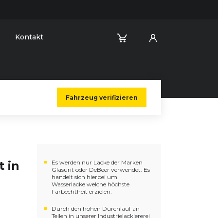
Kontakt
Fahrzeug verifizieren
t in
Es werden nur Lacke der Marken
Glasurit oder DeBeer verwendet. Es
handelt sich hierbei um
Wasserlacke welche höchste
Farbechtheit erzielen.
Durch den hohen Durchlauf an
Teilen in unserer Industrielackiererei