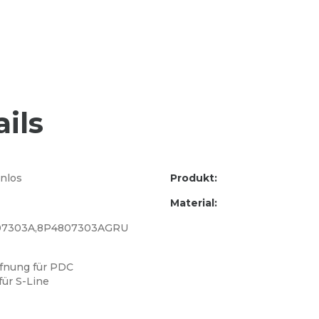
ils
nlos
Produkt:
Material:
07303A,8P4807303AGRU
ffnung für PDC
für S-Line