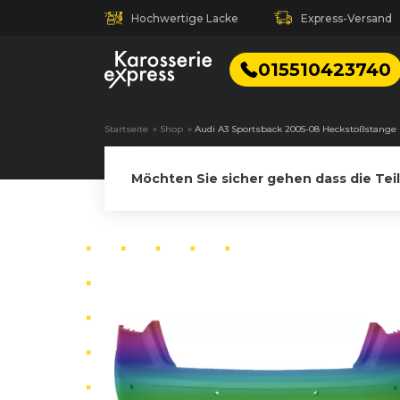
Hochwertige Lacke
Express-Versand
015510423740
Startseite
»
Shop
»
Audi A3 Sportsback 2005-08 Heckstoßstange 
Möchten Sie sicher gehen dass die Tei