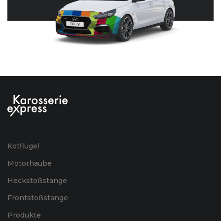
Kotflügel
Motorhaube
Heckstoßstange
Frontstoßstange
Produkte