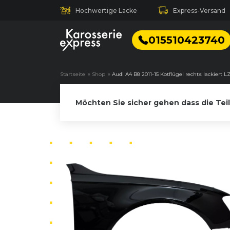
Hochwertige Lacke
Express-Versand
015510423740
Startseite
»
Shop
»
Audi A4 B8 2011-15 Kotflügel rechts lackier
Möchten Sie sicher gehen dass die Tei