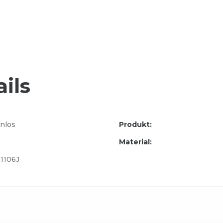
ils
nlos
Produkt:
Material:
1106J