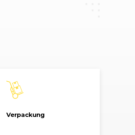
2967, 180 kW, 245 PS
2995, 200 kW, 272 PS
TFSI
1798, 125 kW, 170 PS
TFSI
1798, 88 kW, 120 PS
TFSI
1798, 125 kW, 170 PS
TDI 116g
1968, 100 kW, 136 PS
TDI 120g
1968, 120 kW, 163 PS
Verpackung
TDI
1968, 88 kW, 120 PS
TDI
1968, 105 kW, 143 PS