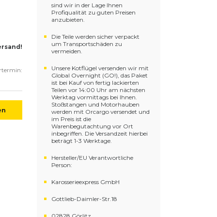
sind wir in der Lage Ihnen
Profiqualität zu guten Preisen
anzubieten.
Die Teile werden sicher verpackt
um Transportschäden zu
ersand!
vermeiden.
Unsere Kotflügel versenden wir mit
ertermin:
Global Overnight (GO!), das Paket
ist bei Kauf von fertig lackierten
Teilen vor 14:00 Uhr am nächsten
Werktag vormittags bei Ihnen.
Stoßstangen und Motorhauben
en
werden mit Orcargo versendet und
im Preis ist die
Warenbegutachtung vor Ort
inbegriffen. Die Versandzeit hierbei
beträgt 1-3 Werktage.
Hersteller/EU Verantwortliche
Person:
Karosserieexpress GmbH
Gottlieb-Daimler-Str.18
02828 Görlitz