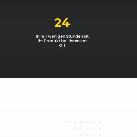
1968, 105 kW, 143 PS
1968, 110 kW, 150 PS
24
1968, 140 kW, 190 PS
In nur wenigen Stunden ist
Ihr Produkt bei Ihnen vor
1984, 165 kW, 225 PS
Ort
1984, 155 kW, 211 PS
1984, 155 kW, 211 PS
1984, 165 kW, 225 PS
xible fuel
1984, 132 kW, 180 PS
xible fuel
1984, 132 kW, 180 PS
2967, 150 kW, 204 PS