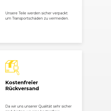
TDI
1968, 130 kW, 177 PS
Unsere Teile werden sicher verpackt
um Transportschäden zu vermeiden.
TDI
1968, 110 kW, 150 PS
TDI
1968, 140 kW, 190 PS
TDI
1968, 130 kW, 177 PS
TDI
1968, 105 kW, 143 PS
TDI
1968, 110 kW, 150 PS
Kostenfreier
TDI
1968, 140 kW, 190 PS
Rückversand
DI ultra
1968, 100 kW, 136 PS
TFSI
Da wir uns unserer Qualität sehr sicher
1984, 165 kW, 225 PS