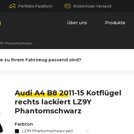
Perfekte Passform
Kostenloser Versand
Über uns
Produkte
t LZ9Y Phantomschwarz
le zu Ihrem Fahrzeug passend sind?
Audi A4 B8 20
11-15 Kotflügel
rechts lackiert LZ9Y
Phantomschwarz
Farbton
LZ9Y Phantomschwarz perl.