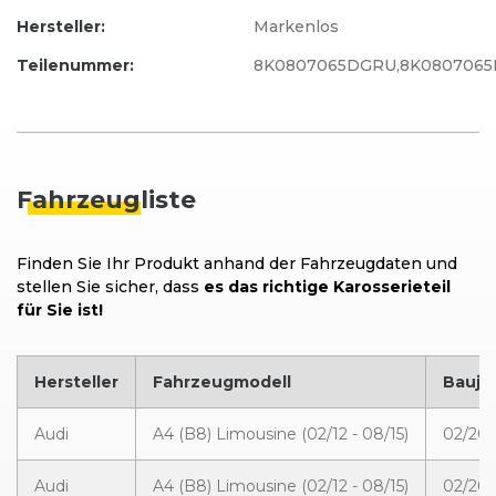
Hersteller:
Markenlos
Teilenummer:
8K0807065DGRU,8K0807065
Fahrzeug
liste
Finden Sie Ihr Produkt anhand der Fahrzeugdaten und
stellen Sie sicher, dass
es das richtige Karosserieteil
für Sie ist!
Hersteller
Fahrzeugmodell
Bauja
Audi
A4 (B8) Limousine (02/12 - 08/15)
02/201
Audi
A4 (B8) Limousine (02/12 - 08/15)
02/201