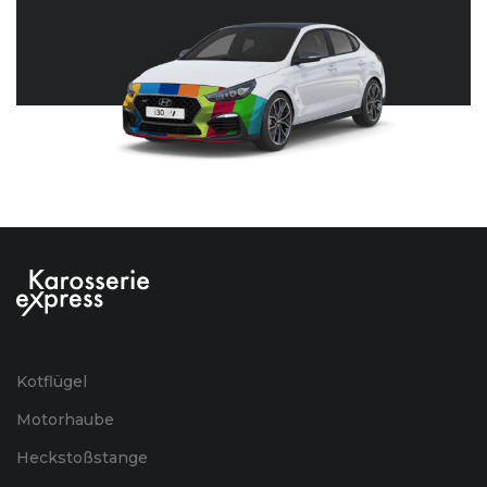
Kotflügel
Motorhaube
Heckstoßstange