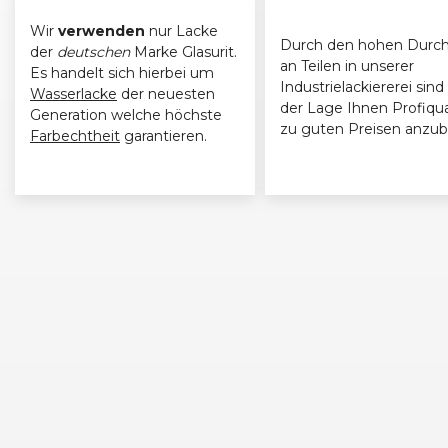
Wir
verwenden
nur Lacke
Audi
A4 (B8) Avant (04/08 - 10/11)
04/200
Durch den hohen Durch
der
deutschen
Marke Glasurit.
an Teilen in unserer
Es handelt sich hierbei um
Industrielackiererei sind 
Wasserlacke
der neuesten
der Lage Ihnen Profiqua
Generation welche höchste
zu guten Preisen anzub
Farbechtheit
garantieren.