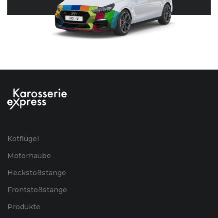
Kotflügel
Motorhaube
Heckstoßstange
Frontstoßstange
Produkte