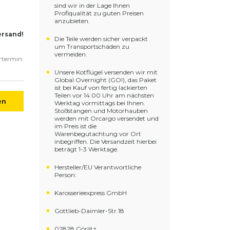
sind wir in der Lage Ihnen
Profiqualität zu guten Preisen
anzubieten.
ersand!
Die Teile werden sicher verpackt
um Transportschäden zu
vermeiden.
ertermin:
Unsere Kotflügel versenden wir mit
Global Overnight (GO!), das Paket
ist bei Kauf von fertig lackierten
Teilen vor 14:00 Uhr am nächsten
en
Werktag vormittags bei Ihnen.
Stoßstangen und Motorhauben
werden mit Orcargo versendet und
im Preis ist die
Warenbegutachtung vor Ort
inbegriffen. Die Versandzeit hierbei
beträgt 1-3 Werktage.
Hersteller/EU Verantwortliche
Person:
Karosserieexpress GmbH
Gottlieb-Daimler-Str.18
02828 Görlitz