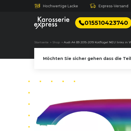
Hochwertige Lacke
Express-Versand
015510423740
Startseite
»
Shop
»
Audi A4 B9 2015-2019 Kotflügel NEU links in 
Möchten Sie sicher gehen dass die Tei