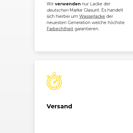
Wir
verwenden
nur Lacke der
deutschen
Marke Glasurit. Es handelt
Audi
A4 (B9) Avant (11/15 - 08/18)
sich hierbei um
Wasserlacke
der
neuesten Generation welche höchste
Farbechtheit
garantieren.
Versand