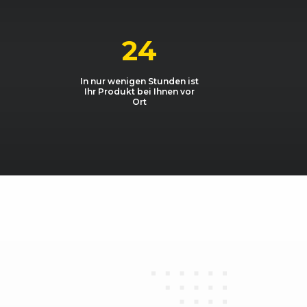
I ultra
1984, 140 kW, 190 PS
I
2967, 160 kW, 218 PS
24
I
2967, 200 kW, 272 PS
In nur wenigen Stunden ist
Ihr Produkt bei Ihnen vor
I
2967, 160 kW, 218 PS
Ort
1.4 TFSI
1395, 110 kW, 150 PS
2.0 TDI
1968, 110 kW, 150 PS
2.0 TDI
1968, 90 kW, 122 PS
2.0 TDI
1968, 110 kW, 150 PS
2.0 TDI
1968, 140 kW, 190 PS
2.0 TDI
1968, 140 kW, 190 PS