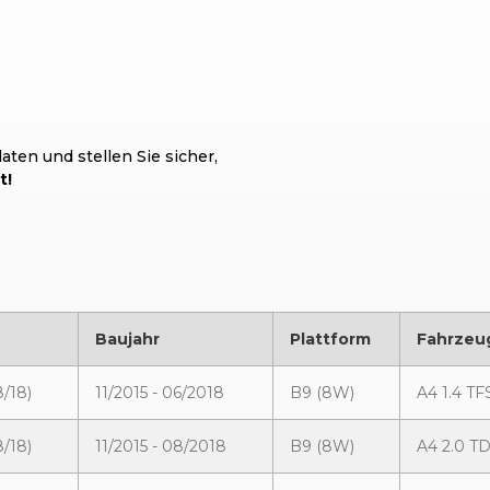
ten und stellen Sie sicher,
t!
Baujahr
Plattform
Fahrzeu
8/18)
11/2015 - 06/2018
B9 (8W)
A4 1.4 TF
8/18)
11/2015 - 08/2018
B9 (8W)
A4 2.0 TD