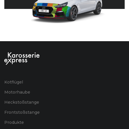
Kotflügel
Motorhaube
Heckstoßstange
Frontstoßstange
Produkte