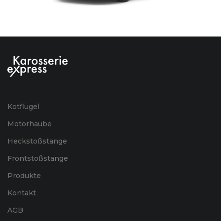
Kotflügel
Motorhaube
Heckstoßstange
Frontstoßstange
Produkte
Kontakt
AGB