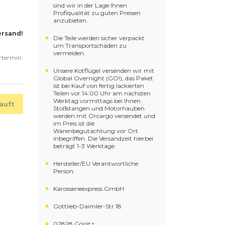
sind wir in der Lage Ihnen
Profiqualität zu guten Preisen
anzubieten.
ersand!
Die Teile werden sicher verpackt
um Transportschäden zu
vermeiden.
ertermin:
Unsere Kotflügel versenden wir mit
Global Overnight (GO!), das Paket
ist bei Kauf von fertig lackierten
Teilen vor 14:00 Uhr am nächsten
Werktag vormittags bei Ihnen.
auft
Stoßstangen und Motorhauben
werden mit Orcargo versendet und
im Preis ist die
Warenbegutachtung vor Ort
inbegriffen. Die Versandzeit hierbei
beträgt 1-3 Werktage.
Hersteller/EU Verantwortliche
Person:
Karosserieexpress GmbH
Gottlieb-Daimler-Str.18
02828 Görlitz