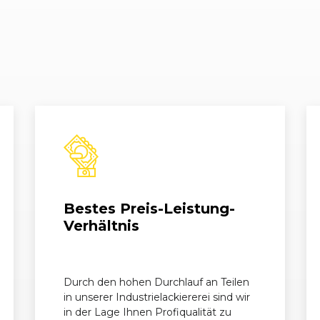
)
05/2005 - 05/2006
C6 (4F)
A6 Avan
)
10/2006 - 08/2008
C6 (4F)
A6 Avan
)
05/2007 - 08/2008
C6 (4F)
A6 Avan
)
05/2006 - 08/2008
C6 (4F)
A6 Ava
)
11/2004 - 05/2006
C6 (4F)
A6 Avan
)
11/2004 - 08/2007
C6 (4F)
A6 Avan
Bestes Preis-Leistung-
)
11/2004 - 08/2008
C6 (4F)
A6 Avan
Verhältnis
)
05/2006 - 08/2008
C6 (4F)
A6 Avan
Durch den hohen Durchlauf an Teilen
)
11/2004 - 05/2006
C6 (4F)
A6 Avan
in unserer Industrielackiererei sind wir
in der Lage Ihnen Profiqualität zu