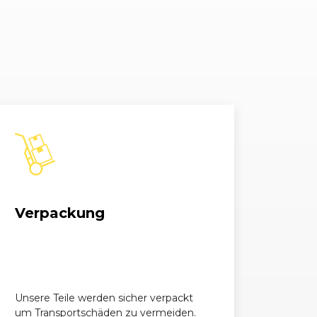
t 2.7 TDI
2698, 132 kW, 180 PS
t 2.8 FSI
2773, 154 kW, 210 PS
t 2.8 FSI
2773, 154 kW, 210 PS
nt 3.0 TDI DPF
2967, 171 kW, 233 PS
t 3.0 TDI
2967, 165 kW, 225 PS
t 3.2 FSI
3123, 188 kW, 255 PS
Verpackung
t 3.2 FSI
3123, 188 kW, 255 PS
t 4.2 FSI
4163, 257 kW, 350 PS
t 4.2
4163, 246 kW, 335 PS
Unsere Teile werden sicher verpackt
um Transportschäden zu vermeiden.