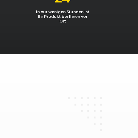
FSI
3123, 188 kW, 255 PS
In nur wenigen Stunden ist
Ihr Produkt bei Ihnen vor
FSI
4163, 257 kW, 350 PS
Ort
4163, 246 kW, 335 PS
t 2.0 TDI
1968, 103 kW, 140 PS
t 2.0 TFSI
1984, 125 kW, 170 PS
t 2.4
2393, 130 kW, 177 PS
t 2.4
2393, 130 kW, 177 PS
t 2.7 TDI
2698, 132 kW, 180 PS
nt 2.7 TDI DPF
2698, 120 kW, 163 PS