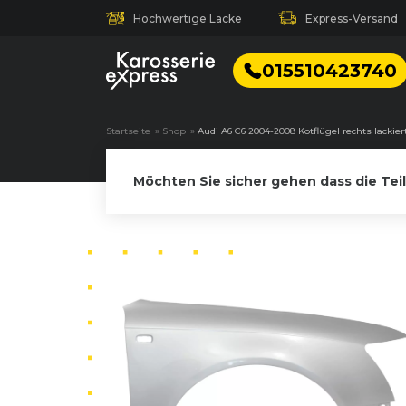
Hochwertige Lacke
Express-Versand
015510423740
Startseite
»
Shop
»
Audi A6 C6 2004-2008 Kotflügel rechts lackier
Möchten Sie sicher gehen dass die Tei