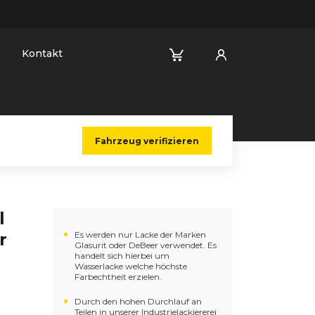
Kontakt
Fahrzeug verifizieren
l
r
Es werden nur Lacke der Marken
Glasurit oder DeBeer verwendet. Es
handelt sich hierbei um
Wasserlacke welche höchste
Farbechtheit erzielen.
Durch den hohen Durchlauf an
Teilen in unserer Industrielackiererei