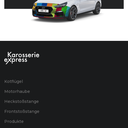
Kotflügel
Motorhaube
Heckstoßstange
Frontstoßstange
Produkte