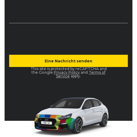
BMW
1er-Reihe (F20/F21) M Performance (03/15 - 
BMW
1er-Reihe (F20/F21) M Performance (03/15 - 
This site is protected by reCAPTCHA and
the Google
Privacy Policy
and
Terms of
Service
apply.