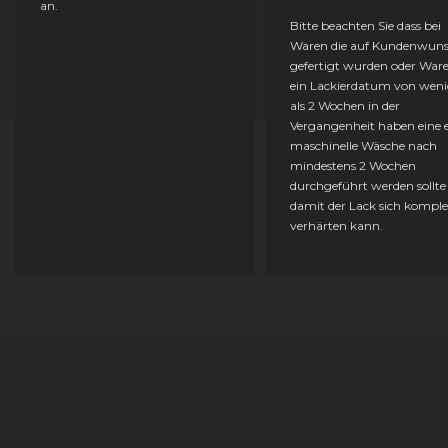
an.
BMW
1er-Reihe (F20/F21) (07/17 - 06/19)
Bitte beachten Sie dass bei
Waren die auf Kundenwun
gefertigt wurden oder Ware
BMW
1er-Reihe (F20/F21) (09/11 - 02/15)
ein Lackierdatum von weni
als 2 Wochen in der
BMW
1er-Reihe (F20/F21) (09/11 - 02/15)
Vergangenheit haben eine e
maschinelle Wäsche nach
BMW
1er-Reihe (F20/F21) (03/15 - 06/17)
mindestens 2 Wochen
durchgeführt werden sollte
damit der Lack sich komple
BMW
1er-Reihe (F20/F21) (03/15 - 06/17)
verhärten kann.
BMW
1er-Reihe (F20/F21) (07/17 - 06/19)
BMW
1er-Reihe (F20/F21) (07/17 - 06/19)
BMW
1er-Reihe (F20/F21) (09/11 - 02/15)
BMW
1er-Reihe (F20/F21) (09/11 - 02/15)