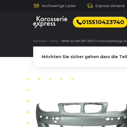
Hochwertige Lacke
Express-Versand
015510423740
Startseite
»
Shop
»
BMW 1er E81 E87 2007-12 Frontstoßstange la
Möchten Sie sicher gehen dass die Tei