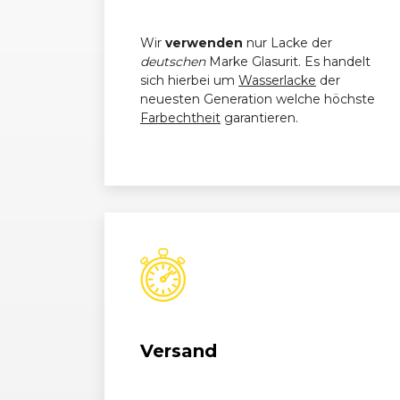
BMW
1er-Reihe (E88) Cabrio (04/0
Wir
verwenden
nur Lacke der
deutschen
Marke Glasurit. Es handelt
BMW
1er-Reihe (E88) Cabrio (03/11
sich hierbei um
Wasserlacke
der
neuesten Generation welche höchste
BMW
1er-Reihe (E82) Coupé (11/07
Farbechtheit
garantieren.
BMW
1er-Reihe (E82) Coupé (03/11
BMW
1er-Reihe (E88) Cabrio (04/0
BMW
1er-Reihe (E88) Cabrio (03/11
BMW
1er-Reihe (E82) Coupé (11/07
BMW
1er-Reihe (E82) Coupé (03/11
Versand
BMW
1er-Reihe (E81/E87) (03/07 -