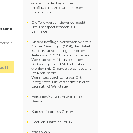
sind wir in der Lage Ihnen
Profiqualität zu guten Preisen
anzubieten.
Die Teile werden sicher verpackt
um Transportschäden zu
ersand!
vermeiden.
Unsere Kotflügel versenden wir mit
ertermin:
Global Overnight (GO!), das Paket
ist bei Kauf von fertig lackierten
Teilen vor 14:00 Uhr am nächsten
Werktag vormittags bei Ihnen.
Stoßstangen und Motorhauben
auft
werden mit Orcargo versendet und
im Preis ist die
Warenbegutachtung vor Ort
inbegriffen. Die Versandzeit hierbei
beträgt 1-3 Werktage.
Hersteller/EU Verantwortliche
Person:
Karosserieexpress GmbH
Gottlieb-Daimler-Str.18
02828 Görlitz