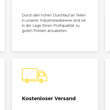
8 - 01/11)
09/2008 - 02/2009
E88
12
Durch den hohen Durchlauf an Teilen
 - 10/13)
03/2011 - 10/2013
E88
12
in unserer Industrielackiererei sind wir
in der Lage Ihnen Profiqualität zu
 - 01/11)
11/2007 - 02/2009
E82
12
guten Preisen anzubieten.
 - 10/13)
03/2011 - 10/2013
E82
12
8 - 01/11)
04/2008 - 08/2009
E88
125
 - 10/13)
03/2011 - 10/2013
E88
125
 - 01/11)
03/2008 - 08/2009
E82
12
 - 10/13)
03/2011 - 10/2013
E82
12
Kostenloser Versand
 01/12)
03/2007 - 08/2009
E81/E87
130