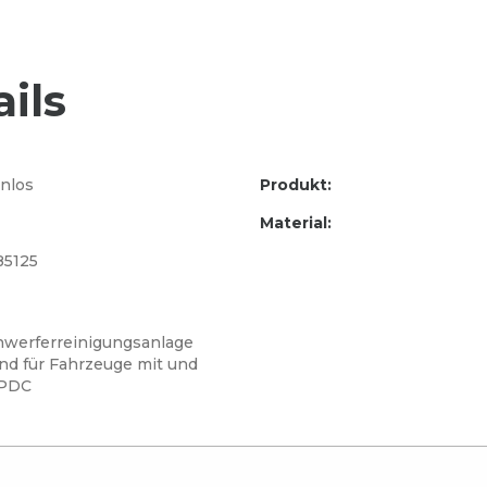
ils
nlos
Produkt:
Material:
85125
nwerferreinigungsanlage
nd für Fahrzeuge mit und
 PDC