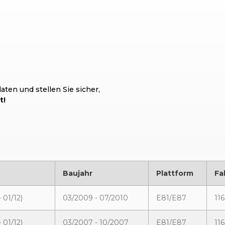
ten und stellen Sie sicher,
t!
Baujahr
Plattform
Fa
 01/12)
03/2009 - 07/2010
E81/E87
11
 01/12)
03/2007 - 10/2007
E81/E87
116