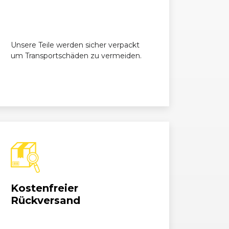
3d Cabrio
1995, 150 kW, 204 PS
3d Cabrio
1995, 150 kW, 204 PS
Unsere Teile werden sicher verpackt
um Transportschäden zu vermeiden.
3d Coupé
1995, 150 kW, 204 PS
3d Coupé
1995, 150 kW, 204 PS
i Cabrio
2996, 160 kW, 218 PS
i Cabrio
2996, 160 kW, 218 PS
5i Coupé
2996, 160 kW, 218 PS
Kostenfreier
5i Coupé
2996, 160 kW, 218 PS
Rückversand
i
2996, 195 kW, 265 PS