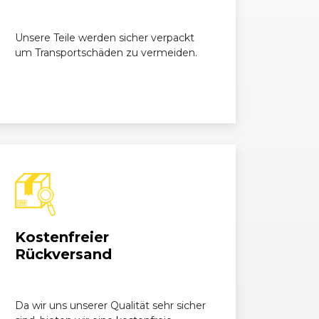
1995, 135 kW, 184 PS
Unsere Teile werden sicher verpackt
um Transportschäden zu vermeiden.
1995, 140 kW, 190 PS
1995, 135 kW, 184 PS
1995, 140 kW, 190 PS
1995, 135 kW, 184 PS
Kostenfreier
Rückversand
1995, 140 kW, 190 PS
Da wir uns unserer Qualität sehr sicher
1997, 135 kW, 184 PS