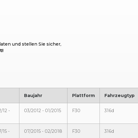
ten und stellen Sie sicher,
t!
Baujahr
Plattform
Fahrzeugtyp
/12 -
03/2012 - 01/2015
F30
316d
/15 -
07/2015 - 02/2018
F30
316d