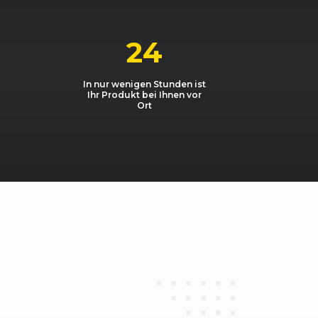
24
1995, 110 kW, 150 PS
In nur wenigen Stunden ist
1995, 105 kW, 143 PS
Ihr Produkt bei Ihnen vor
Ort
1995, 110 kW, 150 PS
1995, 105 kW, 143 PS
1995, 110 kW, 150 PS
1499, 100 kW, 136 PS