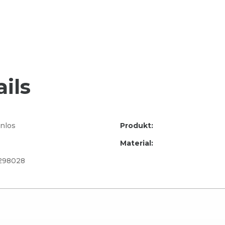
ils
nlos
Produkt:
Material:
298028