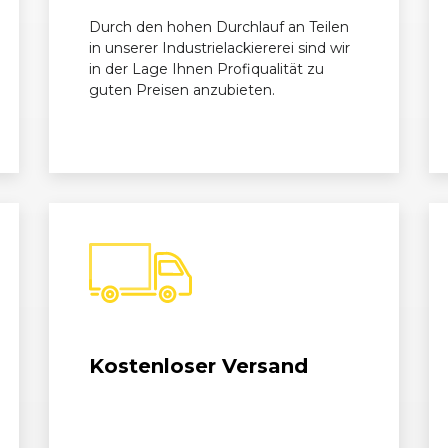
Durch den hohen Durchlauf an Teilen
 -
09/2012 - 01/2015
F31
320d Touring
in unserer Industrielackiererei sind wir
in der Lage Ihnen Profiqualität zu
guten Preisen anzubieten.
-
07/2015 - 02/2018
F31
320d Touring
 -
03/2013 - 06/2015
F31
320d Touring
-
07/2015 - 02/2018
F31
320d Touring
/12 -
11/2012 - 06/2015
F30
320d
Kostenloser Versand
/15 -
07/2015 - 02/2018
F30
320d
/12 -
03/2012 - 11/2012
F30
320i