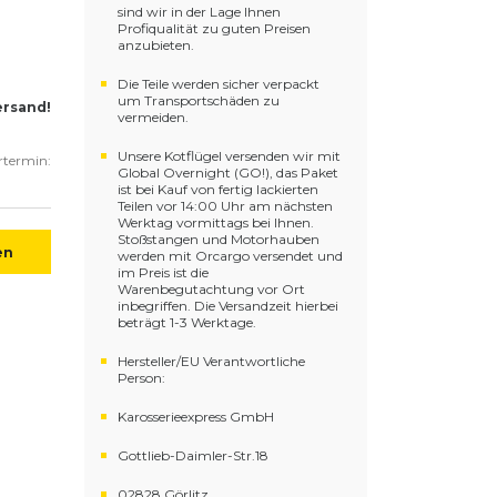
sind wir in der Lage Ihnen
Profiqualität zu guten Preisen
anzubieten.
Die Teile werden sicher verpackt
um Transportschäden zu
ersand!
vermeiden.
Unsere Kotflügel versenden wir mit
ertermin:
Global Overnight (GO!), das Paket
ist bei Kauf von fertig lackierten
Teilen vor 14:00 Uhr am nächsten
Werktag vormittags bei Ihnen.
Stoßstangen und Motorhauben
en
werden mit Orcargo versendet und
im Preis ist die
Warenbegutachtung vor Ort
inbegriffen. Die Versandzeit hierbei
beträgt 1-3 Werktage.
Hersteller/EU Verantwortliche
Person:
Karosserieexpress GmbH
Gottlieb-Daimler-Str.18
02828 Görlitz