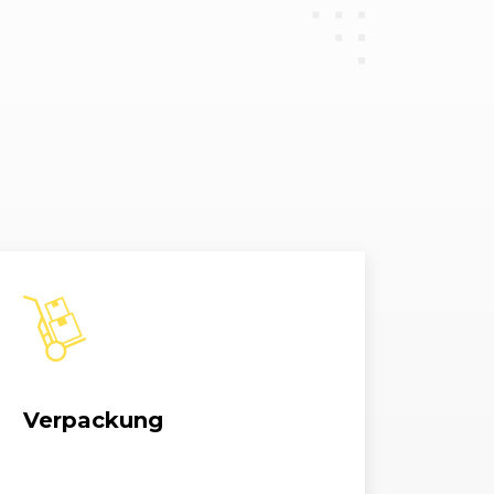
1499, 100 kW, 136 PS
1995, 135 kW, 184 PS
1995, 140 kW, 190 PS
Dynamics Edition
1995, 120 kW, 163 PS
Dynamics Edition
1995, 120 kW, 163 PS
Dynamics Edition
1995, 120 kW, 163 PS
Verpackung
Dynamics Edition
1995, 120 kW, 163 PS