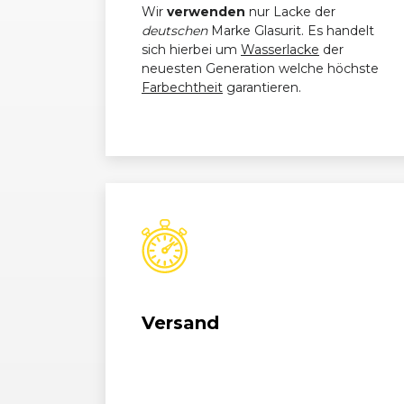
Wir
verwenden
nur Lacke der
deutschen
Marke Glasurit. Es handelt
BMW
3er-Reihe (F31) Touring (09/12
sich hierbei um
Wasserlacke
der
06/15)
neuesten Generation welche höchste
Farbechtheit
garantieren.
BMW
3er-Reihe (F31) Touring (07/15 
06/19)
BMW
3er-Reihe (F31) Touring (09/12
06/15)
BMW
3er-Reihe (F31) Touring (07/15 
06/19)
BMW
3er-Reihe (F30) Limousine (02
06/15)
Versand
BMW
3er-Reihe (F30) Limousine (07
10/18)
BMW
3er-Reihe (F30) Limousine (02