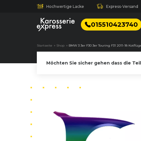
Hochwertige Lacke
Express-Versand
015510423740
Startseite
»
Shop
»
BMW 3 3er F30 3er Touring F31 2011-18 Kotflüg
Möchten Sie sicher gehen dass die Tei