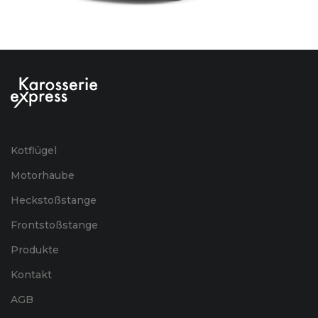
Kotflügel
Motorhaube
Heckstoßstange
Frontstoßstange
Produkte
Kontakt
AGB