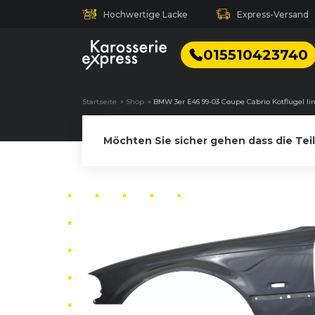
Hochwertige Lacke
Express-Versand
015510423740
Startseite
»
Shop
»
BMW 3er E46 99-03 Coupe Cabrio Kotflügel lin
Möchten Sie sicher gehen dass die Tei