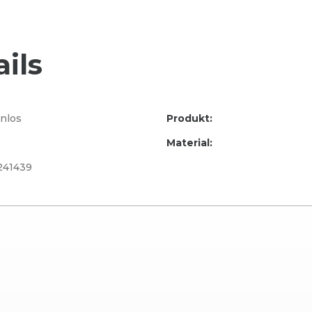
ils
nlos
Produkt:
Material:
241439