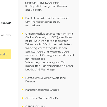
sind wir in der Lage Ihnen
Profiqualität zu guten Preisen
anzubieten.
Die Teile werden sicher verpackt
um Transportschäden zu
ersand!
vermeiden.
Unsere Kotflügel versenden wir mit
ertermin:
Global Overnight (GO!), das Paket
ist bei Kauf von fertig lackierten
Teilen vor 14:00 Uhr am nächsten
Werktag vormittags bei Ihnen.
Stoßstangen und Motorhauben
auft
werden mit Orcargo versendet und
im Preis ist die
Warenbegutachtung vor Ort
inbegriffen. Die Versandzeit hierbei
beträgt 1-3 Werktage.
Hersteller/EU Verantwortliche
Person:
Karosserieexpress GmbH
Gottlieb-Daimler-Str.18
02828 Görlitz