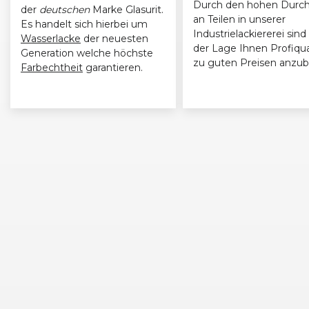
Durch den hohen Durch
der
deutschen
Marke Glasurit.
an Teilen in unserer
Es handelt sich hierbei um
BMW
3er-Reihe (E91) Touring (09/05 - 08/08)
Industrielackiererei sind 
Wasserlacke
der neuesten
der Lage Ihnen Profiqua
Generation welche höchste
zu guten Preisen anzub
BMW
3er-Reihe (E91) Touring (09/05 - 08/08)
Farbechtheit
garantieren.
BMW
3er-Reihe (E90) Limousine (03/05 - 08/08)
BMW
3er-Reihe (E91) Touring (09/05 - 08/08)
BMW
3er-Reihe (E90) Limousine (03/05 - 08/08)
BMW
3er-Reihe (E91) Touring (09/05 - 08/08)
BMW
3er-Reihe (E90) Limousine (03/05 - 08/08)
BMW
3er-Reihe (E91) Touring (09/05 - 08/08)