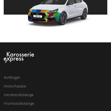
Kotflügel
Motorhaube
Heckstoßstange
Frontstoßstange