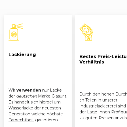
BMW
3er-Reihe (E90) Limousine (03/05 - 08/08)
BMW
3er-Reihe (E90) Limousine (09/08 - 11/11)
BMW
3er-Reihe (E91) Touring (09/05 - 08/08)
BMW
3er-Reihe (E91) Touring (09/05 - 08/08)
Lackierung
Bestes Preis-Leist
Verhältnis
BMW
3er-Reihe (E91) Touring (09/08 - 09/12)
BMW
3er-Reihe (E90) Limousine (03/05 - 08/08)
Wir
verwenden
nur Lacke
BMW
3er-Reihe (E90) Limousine (09/08 - 11/11)
Durch den hohen Durch
der
deutschen
Marke Glasurit.
an Teilen in unserer
Es handelt sich hierbei um
BMW
3er-Reihe (E90) Limousine (09/08 - 11/11)
Industrielackiererei sind 
Wasserlacke
der neuesten
der Lage Ihnen Profiqua
Generation welche höchste
zu guten Preisen anzub
BMW
3er-Reihe (E90) Limousine (03/05 - 08/08)
Farbechtheit
garantieren.