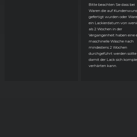
BMW
3er-Reihe (E90) Limousine (09/08 - 11/11)
Bitte beachten Sie dass bei
Waren die auf Kundenwun
gefertigt wurden oder Ware
BMW
3er-Reihe (E90) Limousine (03/05 - 08/08)
ein Lackierdatum von weni
als 2 Wochen in der
BMW
3er-Reihe (E90) Limousine (03/05 - 08/08)
Vergangenheit haben eine e
maschinelle Wäsche nach
BMW
3er-Reihe (E90) Limousine (09/08 - 11/11)
mindestens 2 Wochen
durchgeführt werden sollte
damit der Lack sich komple
BMW
3er-Reihe (E91) Touring (09/05 - 08/08)
verhärten kann.
BMW
3er-Reihe (E91) Touring (09/05 - 08/08)
BMW
3er-Reihe (E91) Touring (09/08 - 09/12)
BMW
3er-Reihe (E91) Touring (09/08 - 09/12)
BMW
3er-Reihe (E90) Limousine (09/08 - 11/11)
BMW
3er-Reihe (E90) Limousine (03/05 - 08/08)