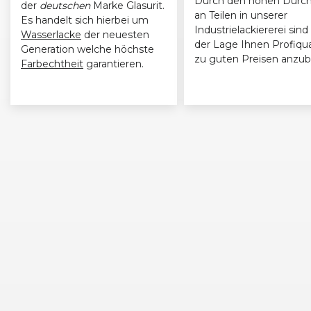
Durch den hohen Durch
der
deutschen
Marke Glasurit.
an Teilen in unserer
Es handelt sich hierbei um
BMW
3er-Reihe (E90) Limousine (09/08 - 11/11)
Industrielackiererei sind 
Wasserlacke
der neuesten
der Lage Ihnen Profiqua
Generation welche höchste
zu guten Preisen anzub
BMW
3er-Reihe (E91) Touring (09/08 - 09/12)
Farbechtheit
garantieren.
BMW
3er-Reihe (E91) Touring (09/08 - 09/12)
BMW
3er-Reihe (E90) Limousine (09/08 - 11/11)