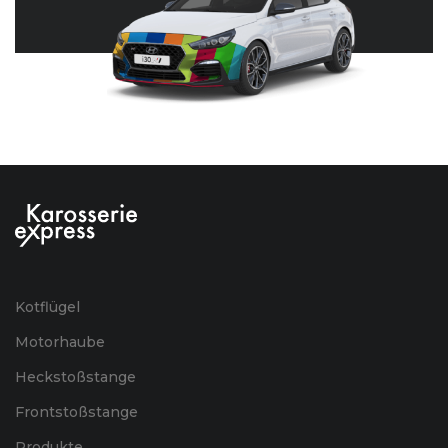
Kotflügel
Motorhaube
Heckstoßstange
Frontstoßstange
Produkte