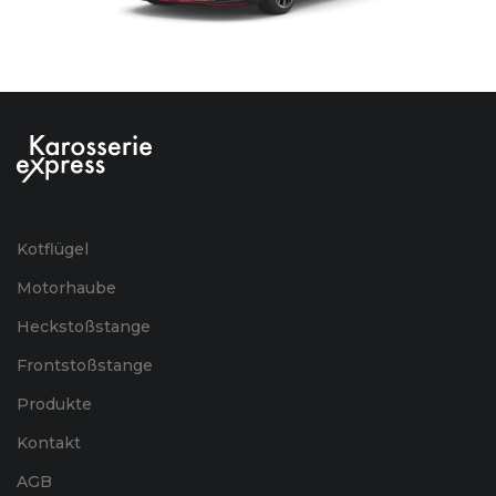
Kotflügel
Motorhaube
Heckstoßstange
Frontstoßstange
Produkte
Kontakt
AGB