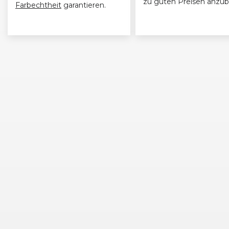
zu guten Preisen anzub
Farbechtheit
garantieren.