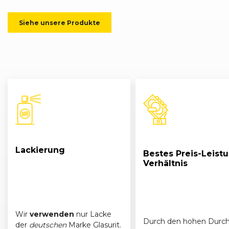
BMW
5er-Reihe (E60) Limousine (07/03 - 03/07)
Siehe unsere Produkte
BMW
5er-Reihe (E61) Touring (05/04 - 03/07)
BMW
5er-Reihe (E60) Limousine (07/03 - 03/07)
BMW
5er-Reihe (E61) Touring (05/04 - 03/07)
Lackierung
Bestes Preis-Leist
Verhältnis
Wir
verwenden
nur Lacke
Durch den hohen Durch
der
deutschen
Marke Glasurit.