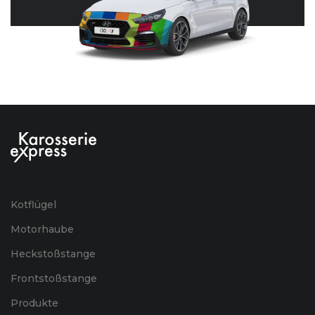
Kotflügel
Motorhaube
Heckstoßstange
Frontstoßstange
Produkte