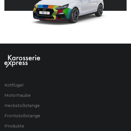
Kotflügel
Motorhaube
Heckstoßstange
Frontstoßstange
Produkte