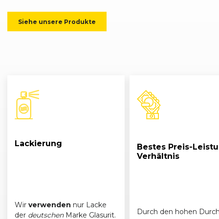
BMW
5er-Reihe (E60) Limousine (07/03 - 03/07)
Siehe unsere Produkte
BMW
5er-Reihe (E61) Touring (05/04 - 03/07)
BMW
5er-Reihe (E60) Limousine (07/03 - 03/07)
BMW
5er-Reihe (E61) Touring (05/04 - 03/07)
Lackierung
Bestes Preis-Leist
Verhältnis
Wir
verwenden
nur Lacke
Durch den hohen Durch
der
deutschen
Marke Glasurit.