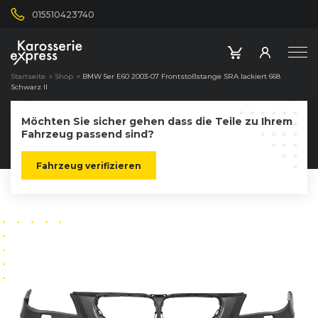
015510423740
Startseite
»
Shop
»
BMW 5er E60 2003-07 Frontstoßstange SRA lackiert 668
Schwarz II
Möchten Sie sicher gehen dass die Teile zu Ihrem
Fahrzeug passend sind?
Fahrzeug verifizieren