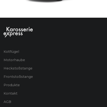
Kotflügel
Motorhaube
Heckstoßstange
Frontstoßstange
Produkte
Kontakt
AGB