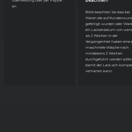
beachten?
Überweisung oder per Paypal
an.
BMW
5er-Reihe (F11) Touring (07/13 - 03/17)
Bitte beachten Sie dass bei
Waren die auf Kundenwun
gefertigt wurden oder Ware
BMW
5er-Reihe (F11) Touring (09/10 - 06/13)
ein Lackierdatum von weni
als 2 Wochen in der
BMW
5er-Reihe (F11) Touring (07/13 - 03/17)
Vergangenheit haben eine e
maschinelle Wäsche nach
BMW
5er-Reihe (F10) Limousine (03/10 - 06/13)
mindestens 2 Wochen
durchgeführt werden sollte
damit der Lack sich komple
BMW
5er-Reihe (F10) Limousine (07/13 - 03/17)
verhärten kann.
BMW
5er-Reihe (F10) Limousine (03/10 - 06/13)
BMW
5er-Reihe (F10) Limousine (07/13 - 03/17)
BMW
5er-Reihe (F11) Touring (09/10 - 06/13)
BMW
5er-Reihe (F11) Touring (07/13 - 03/17)