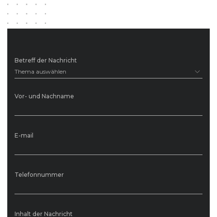
BMW
5er-Reihe (F10) Limousine (03/10 - 06/13)
BMW
5er-Reihe (F10) Limousine (07/13 - 03/17)
Betreff der Nachricht
Thema auswählen
Vor- und Nachname
E-mail
Telefonnummer
Inhalt der Nachricht