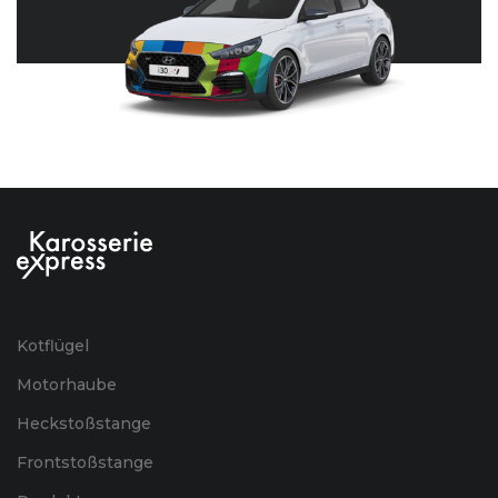
Kotflügel
Motorhaube
Heckstoßstange
Frontstoßstange