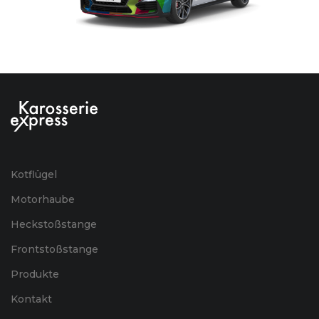
Kotflügel
Motorhaube
Heckstoßstange
Frontstoßstange
Produkte
Kontakt