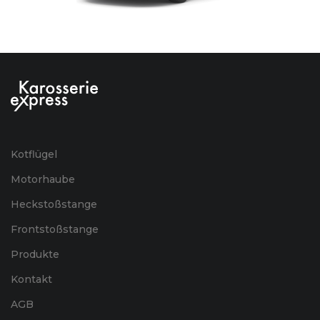
Kotflügel
Motorhaube
Heckstoßstange
Frontstoßstange
Produkte
Kontakt
AGB