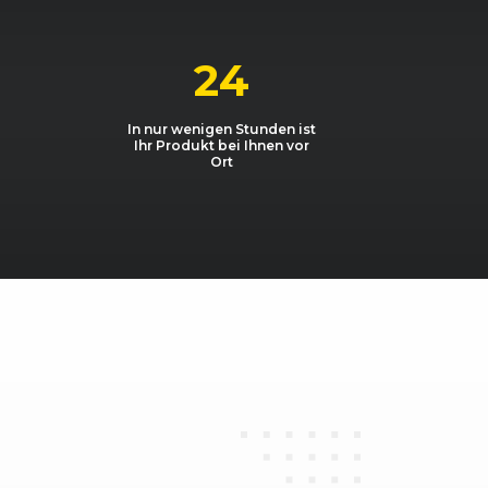
PI 85
1598, 62 kW, 84 PS
ay 1.5 dCi
1461, 50 kW, 68 PS
24
ay 1.5 dCi 90 FAP
1461, 65 kW, 88 PS
In nur wenigen Stunden ist
Ihr Produkt bei Ihnen vor
ay 1.6
1598, 64 kW, 87 PS
Ort
ay 1.6 16V 105
1598, 77 kW, 105 PS
ay 1.6 MPI 85
1598, 62 kW, 84 PS
way 1.6 MPI LPG 85
1598, 60 kW, 82 PS
way 1.6 MPI LPG 85
1598, 62 kW, 84 PS