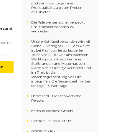
sind wir in der Lage Ihnen
Profiqualität zu guten Preisen
anzubieten.
Die Teile werden sicher verpackt
um Transportschäden zu
ersand!
vermeiden.
Unsere Kotflügel versenden wir mit
ertermin:
Global Overnight (GO!), das Paket
ist bei Kauf von fertig lackierten
Teilen vor 14:00 Uhr am nächsten
Werktag vormittags bei Ihnen.
Stoßstangen und Motorhauben
en
werden mit Orcargo versendet und
im Preis ist die
Warenbegutachtung vor Ort
inbegriffen. Die Versandzeit hierbei
beträgt 1-3 Werktage.
Hersteller/EU Verantwortliche
Person:
Karosserieexpress GmbH
Gottlieb-Daimler-Str.18
02828 Görlitz