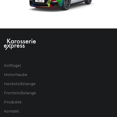
Kotflügel
Motorhaube
Heckstoßstange
Frontstoßstange
Produkte
Kontakt