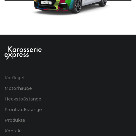
Kotflügel
Motorhaube
Heckstoßstange
Frontstoßstange
Produkte
Kontakt