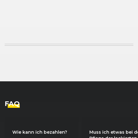
Ford
Focus (I) ST Turnier (10/01 - 11/04)
10/2
FAQ
Wie kann ich bezahlen?
Muss ich etwas bei d