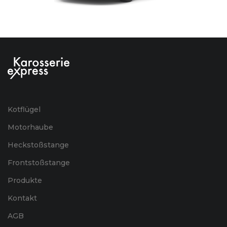
Kotflügel
Motorhaube
Heckstoßstange
Frontstoßstange
Produkte
Kontakt
AGB