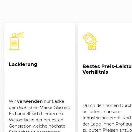
Ford
Focus (II) Turnier (11/04 - 01/08)
11/
Ford
Focus (II) Turnier (11/04 - 01/08)
11/
Lackierung
Bestes Preis-Leist
Verhältnis
Wir
verwenden
nur Lacke
Durch den hohen Durch
der
deutschen
Marke Glasurit.
an Teilen in unserer
Es handelt sich hierbei um
Industrielackiererei sind 
Wasserlacke
der neuesten
der Lage Ihnen Profiqua
Generation welche höchste
zu guten Preisen anzub