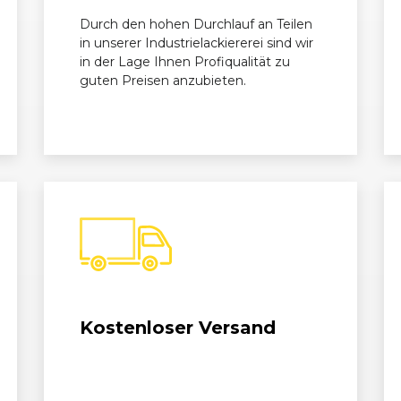
Durch den hohen Durchlauf an Teilen
11)
02/2008 - 09/2009
DA3
Focus Tur
in unserer Industrielackiererei sind wir
in der Lage Ihnen Profiqualität zu
11)
02/2008 - 07/2009
DA3
Focus Turn
guten Preisen anzubieten.
11)
02/2008 - 09/2009
DA3
Focus Tur
11)
03/2008 - 09/2009
DA3
Focus Tur
Kostenloser Versand