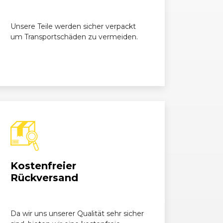
nier 2.0 LPG
1999, 107 kW, 145 PS
Unsere Teile werden sicher verpackt
um Transportschäden zu vermeiden.
ier 2.0
1999, 107 kW, 145 PS
nier 2.0 TDCi DPF
1997, 100 kW, 136 PS
nier 2.0 TDCi DPF
1997, 81 kW, 110 PS
Kostenfreier
Rückversand
Da wir uns unserer Qualität sehr sicher