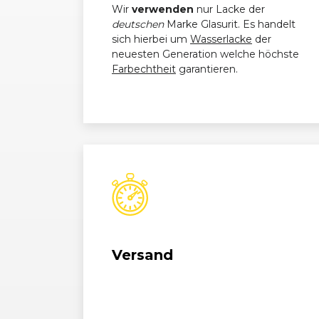
Wir
verwenden
nur Lacke der
deutschen
Marke Glasurit. Es handelt
Ford
Focus (II) Turnier (02/08 - 03/
sich hierbei um
Wasserlacke
der
neuesten Generation welche höchste
Ford
Focus (II) Turnier (02/08 - 03/
Farbechtheit
garantieren.
Ford
Focus (II) Turnier (02/08 - 03/
Ford
Focus (II) Turnier (02/08 - 03/
Versand