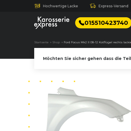
Hochwertige Lacke
Express-Versand
015510423740
Startseite
»
Shop
»
Ford Focus Mk2 II 08-12 Kotflügel rechts lacki
Möchten Sie sicher gehen dass die Tei