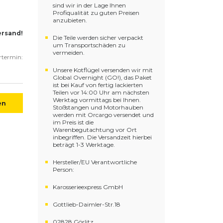
sind wir in der Lage Ihnen
Profiqualität zu guten Preisen
anzubieten.
ersand!
Die Teile werden sicher verpackt
um Transportschäden zu
vermeiden.
ertermin:
Unsere Kotflügel versenden wir mit
Global Overnight (GO!), das Paket
ist bei Kauf von fertig lackierten
Teilen vor 14:00 Uhr am nächsten
Werktag vormittags bei Ihnen.
en
Stoßstangen und Motorhauben
werden mit Orcargo versendet und
im Preis ist die
Warenbegutachtung vor Ort
inbegriffen. Die Versandzeit hierbei
beträgt 1-3 Werktage.
Hersteller/EU Verantwortliche
Person:
Karosserieexpress GmbH
Gottlieb-Daimler-Str.18
02828 Görlitz