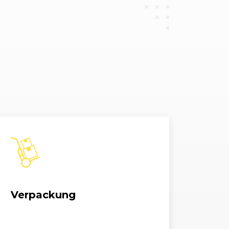
 TDCi DPF
1997, 81 kW, 110 PS
ier 1.4
1388, 59 kW, 80 PS
ier 1.6
1596, 74 kW, 100 PS
ier 1.6 TDCi
1560, 66 kW, 90 PS
nier 1.6 TDCi DPF
1560, 80 kW, 109 PS
ier 1.6 Ti-VCT
1596, 85 kW, 115 PS
ier 1.8 FFV
1798, 92 kW, 125 PS
Verpackung
ier 1.8
1798, 92 kW, 125 PS
nier 2.0 LPG
1999, 104 kW, 140 PS