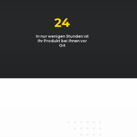
1798, 92 kW, 125 PS
 CNG
1999, 107 kW, 145 PS
24
 CNG
1999, 93 kW, 126 PS
In nur wenigen Stunden ist
Ihr Produkt bei Ihnen vor
 LPG
1999, 104 kW, 140 PS
Ort
 LPG
1999, 107 kW, 145 PS
1999, 107 kW, 145 PS
1999, 107 kW, 145 PS
 TDCi DPF
1997, 100 kW, 136 PS
 TDCi DPF
1997, 100 kW, 136 PS
 TDCi DPF
1997, 81 kW, 110 PS