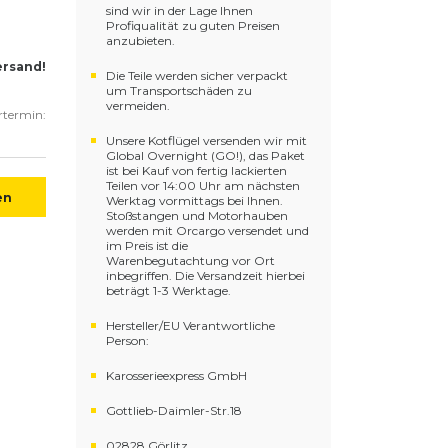
sind wir in der Lage Ihnen
Profiqualität zu guten Preisen
anzubieten.
ersand!
Die Teile werden sicher verpackt
um Transportschäden zu
vermeiden.
ertermin:
Unsere Kotflügel versenden wir mit
Global Overnight (GO!), das Paket
ist bei Kauf von fertig lackierten
Teilen vor 14:00 Uhr am nächsten
en
Werktag vormittags bei Ihnen.
Stoßstangen und Motorhauben
werden mit Orcargo versendet und
im Preis ist die
Warenbegutachtung vor Ort
inbegriffen. Die Versandzeit hierbei
beträgt 1-3 Werktage.
Hersteller/EU Verantwortliche
Person:
Karosserieexpress GmbH
Gottlieb-Daimler-Str.18
02828 Görlitz