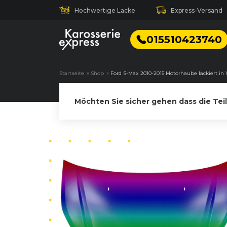
Hochwertige Lacke
Express-Versand
015510423740
Startseite
»
Shop
»
Ford S-Max 2010-2015 Motorhaube lackiert i
Möchten Sie sicher gehen dass die Tei