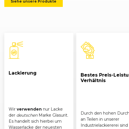
Siehe unsere Produkte
Hyundai
i30 (FD/FDH) cw (03/08 - 07/10)
03/2008
Hyundai
i30 (FD/FDH) cw (07/10 - 08/12)
07/2010
Hyundai
i30 (FD/FDH) cw (03/08 - 07/10)
03/2010
Hyundai
i30 (FD/FDH) cw (03/08 - 07/10)
03/2008
Hyundai
i30 (FD/FDH) cw (07/10 - 08/12)
07/2010
Lackierung
Bestes Preis-Leist
Verhältnis
Wir
verwenden
nur Lacke
Durch den hohen Durch
der
deutschen
Marke Glasurit.
an Teilen in unserer
Es handelt sich hierbei um
Industrielackiererei sind 
Wasserlacke
der neuesten