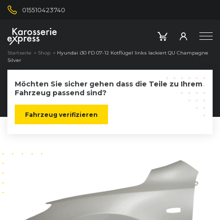
015510423740
Startseite
»
Shop
»
Hyundai i30 FD 07-12 Kotflügel links lackiert QU Champagne
Silver
Möchten Sie sicher gehen dass die Teile zu Ihrem
Fahrzeug passend sind?
Fahrzeug verifizieren