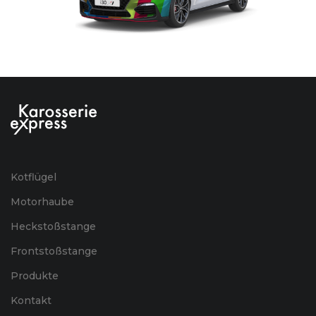
Kotflügel
Motorhaube
Heckstoßstange
Frontstoßstange
Produkte
Kontakt