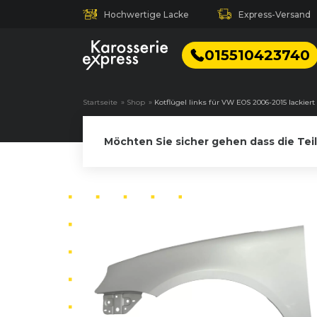
Hochwertige Lacke
Express-Versand
015510423740
Startseite
»
Shop
»
Kotflügel links für VW EOS 2006-2015 lackier
Möchten Sie sicher gehen dass die Tei