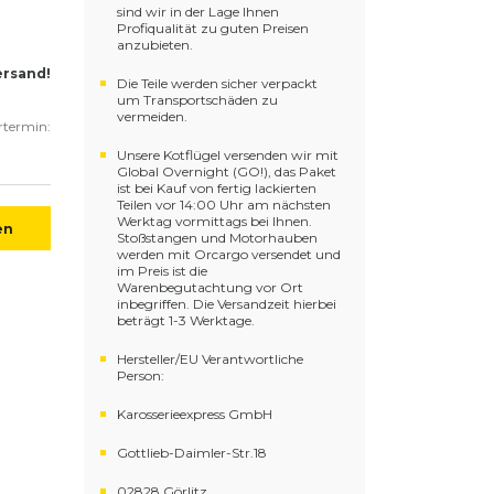
sind wir in der Lage Ihnen
Profiqualität zu guten Preisen
anzubieten.
ersand!
Die Teile werden sicher verpackt
um Transportschäden zu
vermeiden.
ertermin:
Unsere Kotflügel versenden wir mit
Global Overnight (GO!), das Paket
ist bei Kauf von fertig lackierten
Teilen vor 14:00 Uhr am nächsten
Werktag vormittags bei Ihnen.
en
Stoßstangen und Motorhauben
werden mit Orcargo versendet und
im Preis ist die
Warenbegutachtung vor Ort
inbegriffen. Die Versandzeit hierbei
beträgt 1-3 Werktage.
Hersteller/EU Verantwortliche
Person:
Karosserieexpress GmbH
Gottlieb-Daimler-Str.18
02828 Görlitz