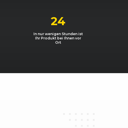
3189, 184 kW, 250 PS
3597, 191 kW, 260 PS
24
In nur wenigen Stunden ist
Ihr Produkt bei Ihnen vor
Ort