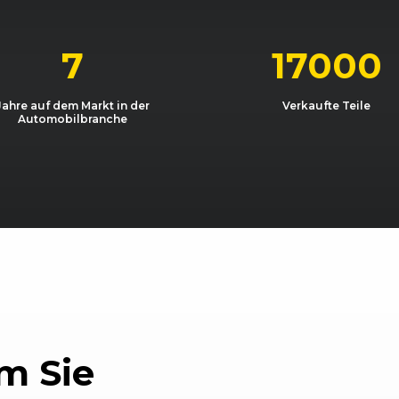
05/2006 - 04/2009
1F
Eos 3.2 V6
04/2009 - 10/2010
1F
Eos 3.6 V6
7
17000
Jahre auf dem Markt in der
Verkaufte Teile
Automobilbranche
m Sie