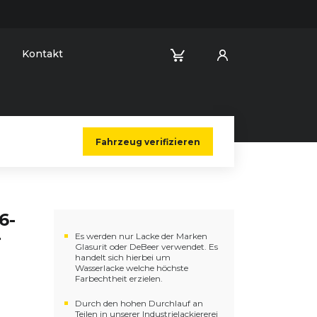
Kontakt
Fahrzeug verifizieren
6-
r
Es werden nur Lacke der Marken
Glasurit oder DeBeer verwendet. Es
handelt sich hierbei um
Wasserlacke welche höchste
Farbechtheit erzielen.
Durch den hohen Durchlauf an
Teilen in unserer Industrielackiererei