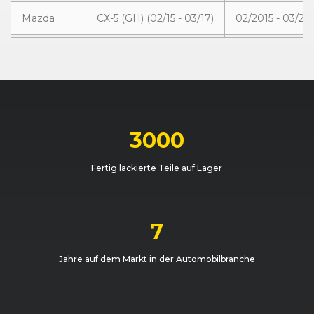
Mazda
CX-5 (GH) (02/15 - 03/17)
02/2015 - 03/20
Mazda
CX-5 (GH) (02/15 - 03/17)
02/2015 - 03/20
Mazda
CX-5 (GH) (02/15 - 03/17)
02/2015 - 03/20
3000
Fertig lackierte Teile auf Lager
7
Jahre auf dem Markt in der Automobilbranche