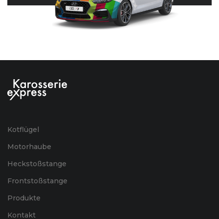
Kotflügel
Motorhaube
Heckstoßstange
Frontstoßstange
Produkte
Kontakt