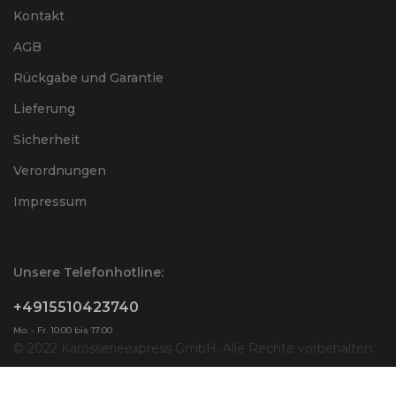
Kontakt
AGB
Rückgabe und Garantie
Lieferung
Sicherheit
Verordnungen
Impressum
Unsere Telefonhotline:
+4915510423740
Mo. - Fr. 10:00 bis 17:00
© 2022 Karosserieexpress GmbH. Alle Rechte vorbehalten.