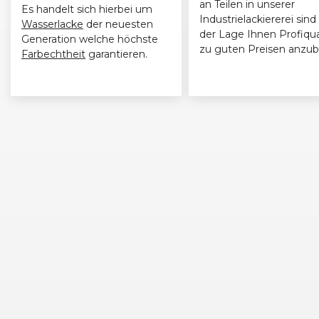
an Teilen in unserer
Es handelt sich hierbei um
Mercedes-Benz
C-Klasse (202) AMG T-Modell (09/97 - 0
Industrielackiererei sind 
Wasserlacke
der neuesten
der Lage Ihnen Profiqua
Generation welche höchste
zu guten Preisen anzub
Farbechtheit
garantieren.