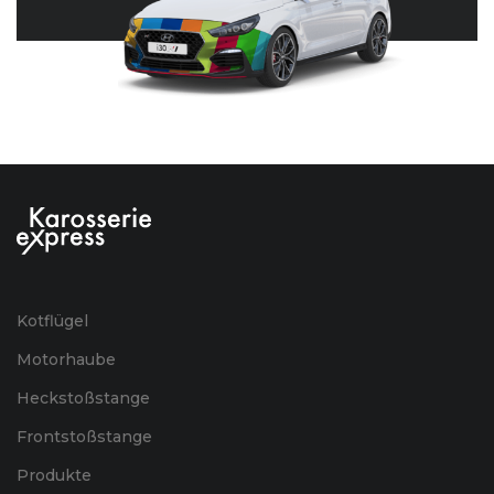
Kotflügel
Motorhaube
Heckstoßstange
Frontstoßstange
Produkte