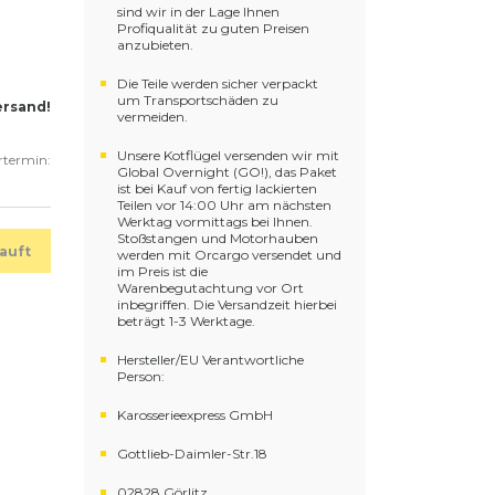
sind wir in der Lage Ihnen
Profiqualität zu guten Preisen
anzubieten.
Die Teile werden sicher verpackt
um Transportschäden zu
ersand!
vermeiden.
Unsere Kotflügel versenden wir mit
ertermin:
Global Overnight (GO!), das Paket
ist bei Kauf von fertig lackierten
Teilen vor 14:00 Uhr am nächsten
Werktag vormittags bei Ihnen.
Stoßstangen und Motorhauben
auft
werden mit Orcargo versendet und
im Preis ist die
Warenbegutachtung vor Ort
inbegriffen. Die Versandzeit hierbei
beträgt 1-3 Werktage.
Hersteller/EU Verantwortliche
Person:
Karosserieexpress GmbH
Gottlieb-Daimler-Str.18
02828 Görlitz