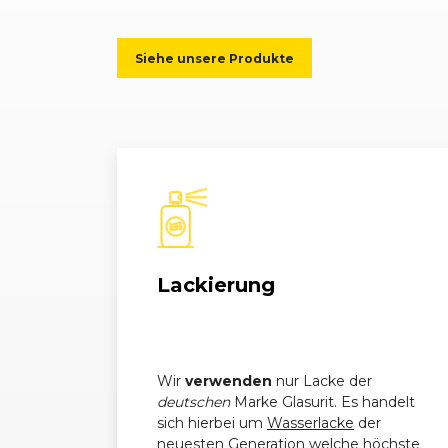
Mercedes-
C-Klasse (203) Limousine 
Benz
Siehe unsere Produkte
Mercedes-
C-Klasse (203) Limousine 
Benz
Mercedes-
C-Klasse (203) Limousine 
Benz
Mercedes-
C-Klasse (203) T-Modell (0
Benz
Mercedes-
C-Klasse (203) T-Modell (0
Lackierung
Benz
Mercedes-
C-Klasse (203) T-Modell (0
Benz
Wir
verwenden
nur Lacke der
deutschen
Marke Glasurit. Es handelt
Mercedes-
C-Klasse (203) Limousine 
sich hierbei um
Wasserlacke
der
Benz
neuesten Generation welche höchste