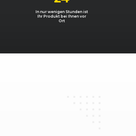
In nur wenigen Stunden ist
 CDI T-Modell
2148, 85 kW, 116 PS
Ihr Produkt bei Ihnen vor
Ort
 CDI T-Modell
2148, 90 kW, 122 PS
0 CGI
1796, 125 kW, 170 PS
0 CGI
1796, 125 kW, 170 PS
 CGI T-Modell
1796, 125 kW, 170 PS
 CGI T-Modell
1796, 125 kW, 170 PS