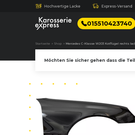
Hochwertige Lacke
Express-Versand
015510423740
Startseite
»
Shop
»
Mercedes C-Klasse W203 Kotflügel rechts lac
Möchten Sie sicher gehen dass die Tei