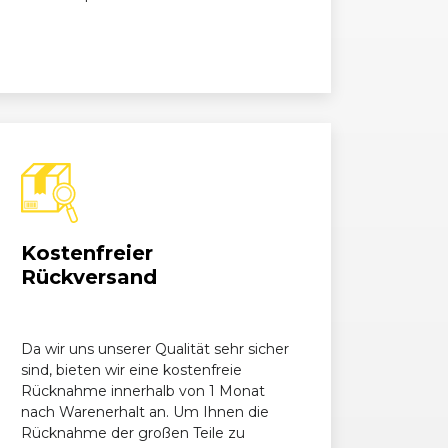
0 CDI
2148, 110 kW, 150 PS
 CDI T-Modell
2148, 105 kW, 143 PS
 CDI T-Modell
2148, 110 kW, 150 PS
0
2496, 150 kW, 204 PS
Kostenfreier
Rückversand
0 Kompressor
1796, 141 kW, 192 PS
Da wir uns unserer Qualität sehr sicher
 Kompressor T-
1796, 141 kW, 192 PS
sind, bieten wir eine kostenfreie
ll
Rücknahme innerhalb von 1 Monat
nach Warenerhalt an. Um Ihnen die
 T-Modell
2496, 150 kW, 204 PS
Rücknahme der großen Teile zu