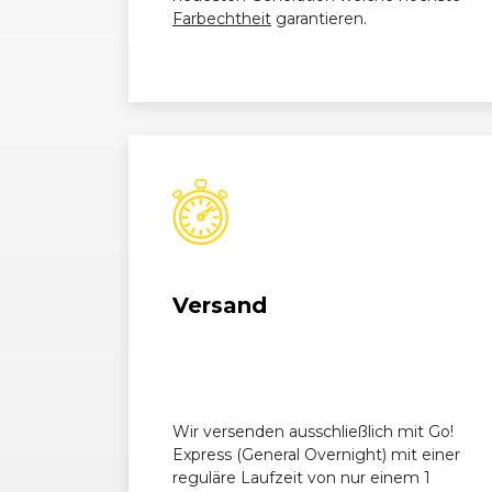
Farbechtheit
garantieren.
Mercedes-
C-Klasse (203) Limousine 
Benz
Mercedes-
C-Klasse (203) T-Modell (0
Benz
Mercedes-
C-Klasse (203) T-Modell (0
Benz
Mercedes-
C-Klasse (203) Limousine 
Benz
Versand
Mercedes-
C-Klasse (203) Limousine 
Benz
Mercedes-
C-Klasse (203) T-Modell (0
Benz
Wir versenden ausschließlich mit Go!
Express (General Overnight) mit einer
Mercedes-
C-Klasse (203) T-Modell (0
reguläre Laufzeit von nur einem 1