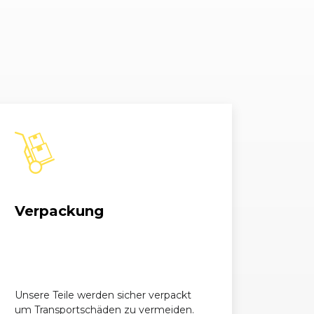
0 Kompressor
1796, 120 kW, 163 PS
0 Kompressor
1998, 120 kW, 163 PS
0 Kompressor
1796, 120 kW, 163 PS
 Kompressor T-
1796, 120 kW, 163 PS
ll
 Kompressor T-
1998, 120 kW, 163 PS
ll
Verpackung
 Kompressor T-
1796, 120 kW, 163 PS
ll
0 CDI
2148, 105 kW, 143 PS
Unsere Teile werden sicher verpackt
um Transportschäden zu vermeiden.