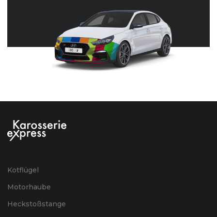
Kotflügel
Motorhaube
Heckstoßstange