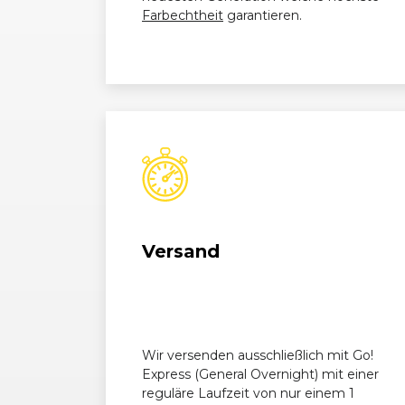
Farbechtheit
garantieren.
Mercedes-
E-Klasse (210) T-Modell (
Benz
Mercedes-
E-Klasse (210) Limousine
Benz
05/99)
Mercedes-
E-Klasse (210) T-Modell (
Benz
Mercedes-
E-Klasse (210) Limousine
Benz
05/99)
Versand
Mercedes-
E-Klasse (210) T-Modell (
Benz
Wir versenden ausschließlich mit Go!
Express (General Overnight) mit einer
reguläre Laufzeit von nur einem 1