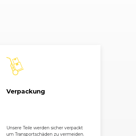
iesel
2996, 100 kW, 136 PS
urbodiesel
2996, 130 kW, 177 PS
urbodiesel T-
2996, 130 kW, 177 PS
3199, 165 kW, 224 PS
3199, 165 kW, 224 PS
Verpackung
3199, 162 kW, 220 PS
-Modell
3199, 165 kW, 224 PS
Unsere Teile werden sicher verpackt
um Transportschäden zu vermeiden.