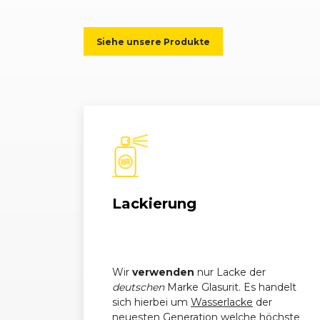
Mercedes-
E-Klasse (210) Limousine
Benz
05/99)
Siehe unsere Produkte
Mercedes-
E-Klasse (210) Limousine
Benz
05/99)
Mercedes-
E-Klasse (210) T-Modell (
Benz
Mercedes-
E-Klasse (210) Limousine
Benz
05/99)
Mercedes-
E-Klasse (210) Limousine
Lackierung
Benz
05/99)
Mercedes-
E-Klasse (210) Limousine
Benz
05/99)
Wir
verwenden
nur Lacke der
deutschen
Marke Glasurit. Es handelt
Mercedes-
E-Klasse (210) T-Modell (
sich hierbei um
Wasserlacke
der
Benz
neuesten Generation welche höchste