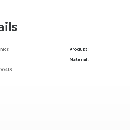
ils
nlos
Produkt:
Material:
00418