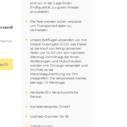
sind wir in der Lage Ihnen
Profiqualität zu guten Preisen
anzubieten.
Die Teile werden sicher verpackt
um Transportschäden zu
ersand!
vermeiden.
Unsere Kotflügel versenden wir mit
ertermin:
Global Overnight (GO!), das Paket
ist bei Kauf von fertig lackierten
Teilen vor 14:00 Uhr am nächsten
Werktag vormittags bei Ihnen.
Stoßstangen und Motorhauben
auft
werden mit Orcargo versendet und
im Preis ist die
Warenbegutachtung vor Ort
inbegriffen. Die Versandzeit hierbei
beträgt 1-3 Werktage.
Hersteller/EU Verantwortliche
Person:
Karosserieexpress GmbH
Gottlieb-Daimler-Str.18
02828 Görlitz