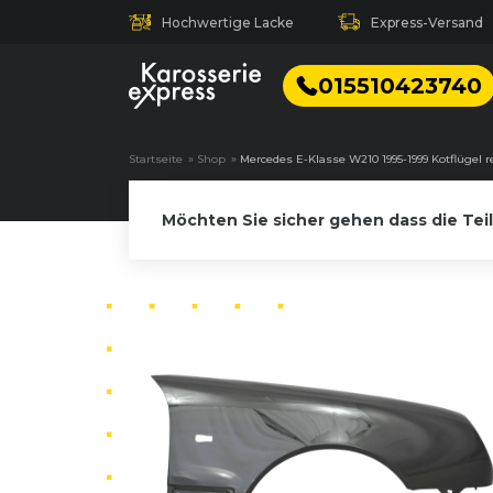
Hochwertige Lacke
Express-Versand
015510423740
Startseite
»
Shop
»
Mercedes E-Klasse W210 1995-1999 Kotflügel r
Möchten Sie sicher gehen dass die Tei