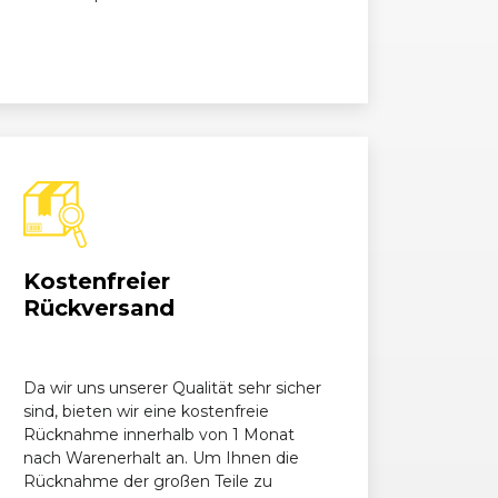
-Modell
3199, 165 kW, 224 PS
4196, 205 kW, 279 PS
-Modell
4196, 205 kW, 279 PS
4266, 205 kW, 279 PS
Kostenfreier
Rückversand
-Modell
4266, 205 kW, 279 PS
Da wir uns unserer Qualität sehr sicher
sind, bieten wir eine kostenfreie
Rücknahme innerhalb von 1 Monat
nach Warenerhalt an. Um Ihnen die
Rücknahme der großen Teile zu