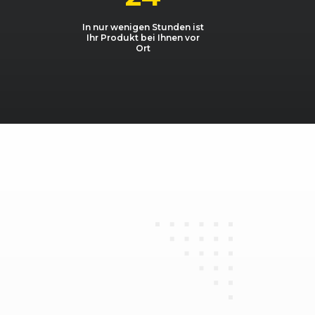
In nur wenigen Stunden ist
2799, 150 kW, 204 PS
Ihr Produkt bei Ihnen vor
Ort
2799, 150 kW, 204 PS
2799, 142 kW, 193 PS
-Modell
2799, 150 kW, 204 PS
urbodiesel
2874, 95 kW, 129 PS
urbodiesel T-
2874, 95 kW, 129 PS