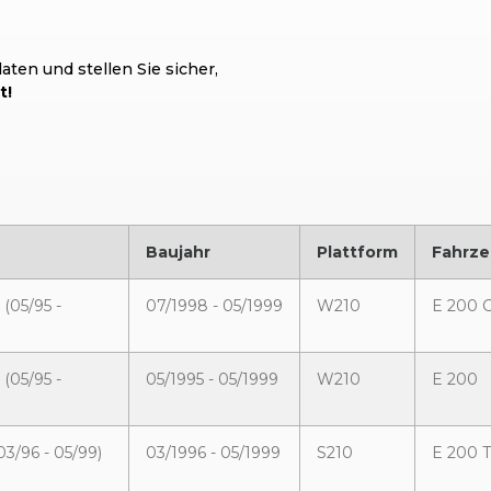
ten und stellen Sie sicher,
t!
Baujahr
Plattform
Fahrze
 (05/95 -
07/1998 - 05/1999
W210
E 200 
 (05/95 -
05/1995 - 05/1999
W210
E 200
03/96 - 05/99)
03/1996 - 05/1999
S210
E 200 T