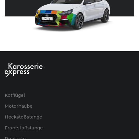
Kotflügel
Motorhaube
Heckstoßstange
Frontstoßstange
Produkte