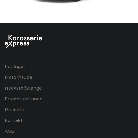
Kotflügel
Motorhaube
Heckstoßstange
Frontstoßstange
Produkte
Kontakt
AGB