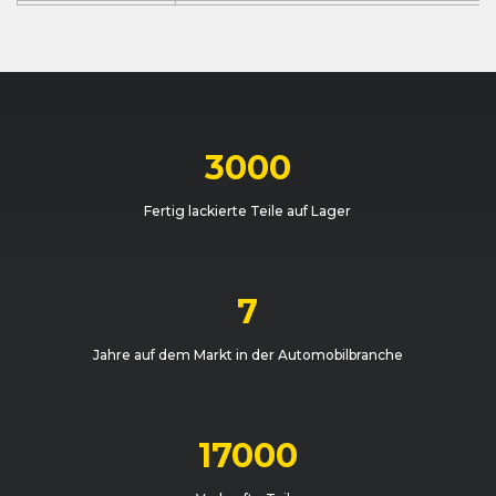
Mercedes-Benz
Sprinter (906) Kombi (08/13 - 05/18)
Mercedes-Benz
Sprinter (906) Kombi (08/13 - 05/18)
Mercedes-Benz
Sprinter (906) Kombi (08/13 - 05/18)
3000
Fertig lackierte Teile auf Lager
7
Jahre auf dem Markt in der Automobilbranche
17000