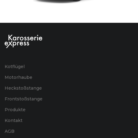
Kotflügel
Motorhaube
Heckstoßstange
Frontstoßstange
Produkte
Kontakt
AGB