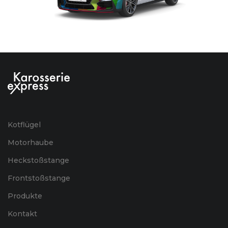
Kotflügel
Motorhaube
Heckstoßstange
Frontstoßstange
Produkte
Kontakt